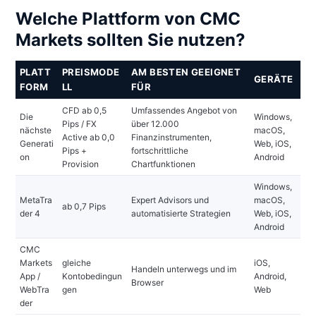
Welche Plattform von CMC
Markets sollten Sie nutzen?
PLATT
PREISMODE
AM BESTEN GEEIGNET
GERÄTE
FORM
LL
FÜR
CFD ab 0,5
Umfassendes Angebot von
Die
Windows,
Pips / FX
über 12.000
nächste
macOS,
Active ab 0,0
Finanzinstrumenten,
Generati
Web, iOS,
Pips +
fortschrittliche
on
Android
Provision
Chartfunktionen
Windows,
MetaTra
Expert Advisors und
macOS,
ab 0,7 Pips
der 4
automatisierte Strategien
Web, iOS,
Android
CMC
Markets
gleiche
iOS,
Handeln unterwegs und im
App /
Kontobedingun
Android,
Browser
WebTra
gen
Web
der