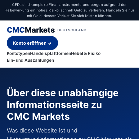
CFDs sind komplexe Finanzinstrumente und bergen aufgrund der
Hebelwirkung ein hohes Risiko, schnell Geld zu verlieren. Handeln Sie nur
mit Geld, dessen Verlust Sie sich leisten können.
CMC
Markets
DEUTSCHLAND
Konto eröffnen →
Kontotypen
Handelsplattformen
Hebel & Risiko
Ein- und Auszahlungen
Über diese unabhängige
Informationsseite zu
CMC Markets
Was diese Website ist und